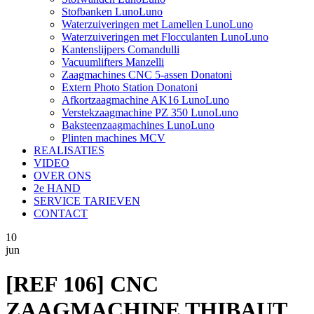
Stofbanken LunoLuno
Waterzuiveringen met Lamellen LunoLuno
Waterzuiveringen met Flocculanten LunoLuno
Kantenslijpers Comandulli
Vacuumlifters Manzelli
Zaagmachines CNC 5-assen Donatoni
Extern Photo Station Donatoni
Afkortzaagmachine AK16 LunoLuno
Verstekzaagmachine PZ 350 LunoLuno
Baksteenzaagmachines LunoLuno
Plinten machines MCV
REALISATIES
VIDEO
OVER ONS
2e HAND
SERVICE TARIEVEN
CONTACT
10
jun
[REF 106] CNC
ZAAGMACHINE THIBAUT