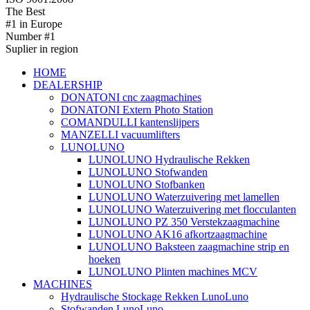
The Best
#1 in Europe
Number #1
Suplier in region
HOME
DEALERSHIP
DONATONI cnc zaagmachines
DONATONI Extern Photo Station
COMANDULLI kantenslijpers
MANZELLI vacuumlifters
LUNOLUNO
LUNOLUNO Hydraulische Rekken
LUNOLUNO Stofwanden
LUNOLUNO Stofbanken
LUNOLUNO Waterzuivering met lamellen
LUNOLUNO Waterzuivering met flocculanten
LUNOLUNO PZ 350 Verstekzaagmachine
LUNOLUNO AK16 afkortzaagmachine
LUNOLUNO Baksteen zaagmachine strip en
hoeken
LUNOLUNO Plinten machines MCV
MACHINES
Hydraulische Stockage Rekken LunoLuno
Stofwanden LunoLuno