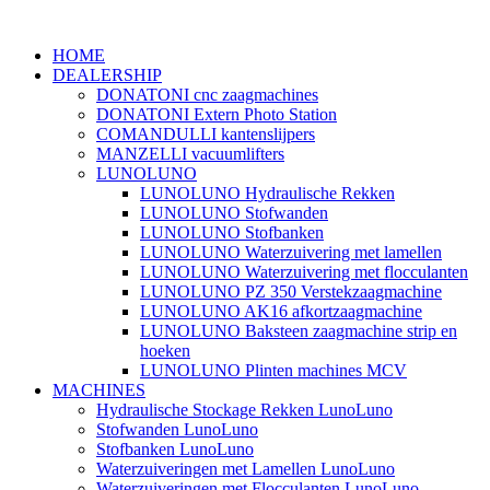
HOME
DEALERSHIP
DONATONI cnc zaagmachines
DONATONI Extern Photo Station
COMANDULLI kantenslijpers
MANZELLI vacuumlifters
LUNOLUNO
LUNOLUNO Hydraulische Rekken
LUNOLUNO Stofwanden
LUNOLUNO Stofbanken
LUNOLUNO Waterzuivering met lamellen
LUNOLUNO Waterzuivering met flocculanten
LUNOLUNO PZ 350 Verstekzaagmachine
LUNOLUNO AK16 afkortzaagmachine
LUNOLUNO Baksteen zaagmachine strip en
hoeken
LUNOLUNO Plinten machines MCV
MACHINES
Hydraulische Stockage Rekken LunoLuno
Stofwanden LunoLuno
Stofbanken LunoLuno
Waterzuiveringen met Lamellen LunoLuno
Waterzuiveringen met Flocculanten LunoLuno